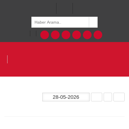
ODTÜ
Basında ODTÜ
Basından Haberler/In the News
Bugüne ait haber bulunmamaktadır.
1
2
3
4
5
6
7