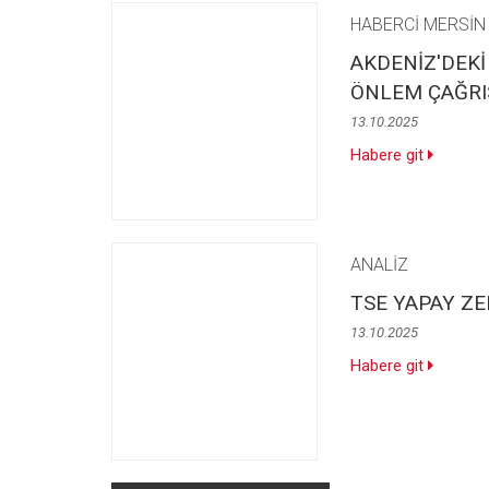
HABERCİ MERSİN
AKDENİZ'DEKİ
ÖNLEM ÇAĞRISI
13.10.2025
Habere git
ANALİZ
TSE YAPAY Z
13.10.2025
Habere git