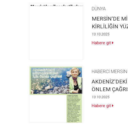
DÜNYA
MERSİN'DE Mİ
KİRLİLİĞİN Y
13.10.2025
Habere git
HABERCİ MERSİN
AKDENİZ'DEKİ
ÖNLEM ÇAĞRI
13.10.2025
Habere git