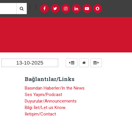
Bağlantılar/Links
Basından Haberler/In the News
Ses Yayını/Podcast
Duyurular/Announcements
Bilgi İlet/Let us Know
İletişim/Contact