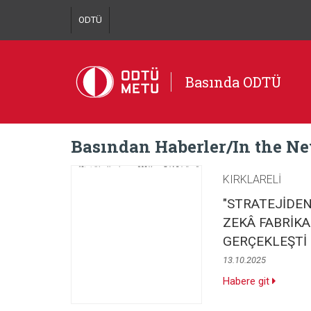
ODTÜ
Basında ODTÜ
Basından Haberler/In the N
KIRKLARELİ
"STRATEJİDE
ZEKÂ FABRİKA
GERÇEKLEŞTİ
13.10.2025
Habere git