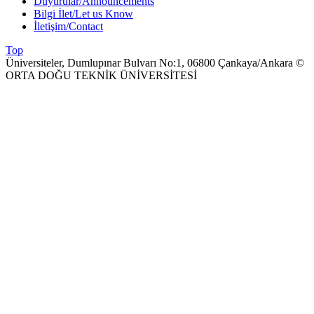
Duyurular/Announcements
Bilgi İlet/Let us Know
İletişim/Contact
Top
Üniversiteler, Dumlupınar Bulvarı No:1, 06800 Çankaya/Ankara ©
ORTA DOĞU TEKNİK ÜNİVERSİTESİ