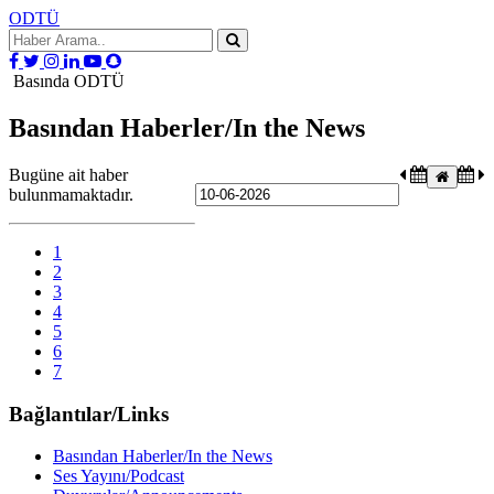
ODTÜ
Basında ODTÜ
Basından Haberler/In the News
Bugüne ait haber
bulunmamaktadır.
1
2
3
4
5
6
7
Bağlantılar/Links
Basından Haberler/In the News
Ses Yayını/Podcast