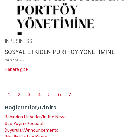
INBUSINESS
SOSYAL ETKİDEN PORTFÖY YÖNETİMİNE
09.07.2026
Habere git
1
2
3
4
5
6
7
Bağlantılar/Links
Basından Haberler/In the News
Ses Yayını/Podcast
Duyurular/Announcements