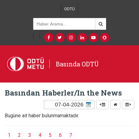
ODTÜ
Basında ODTÜ
Basından Haberler/In the News
Bugüne ait haber bulunmamaktadır.
1
2
3
4
5
6
7