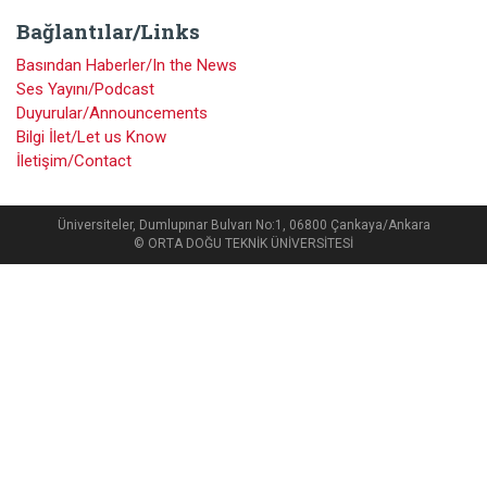
Bağlantılar/Links
Basından Haberler/In the News
Ses Yayını/Podcast
Duyurular/Announcements
Bilgi İlet/Let us Know
İletişim/Contact
Üniversiteler, Dumlupınar Bulvarı No:1, 06800 Çankaya/Ankara
© ORTA DOĞU TEKNİK ÜNİVERSİTESİ