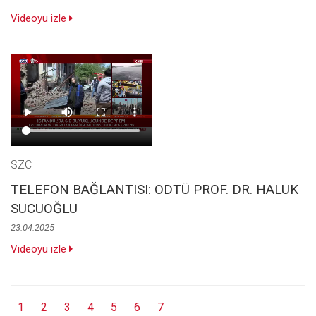
Videoyu izle
SZC
TELEFON BAĞLANTISI: ODTÜ PROF. DR. HALUK
SUCUOĞLU
23.04.2025
Videoyu izle
1
2
3
4
5
6
7