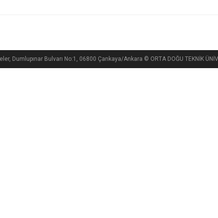
teler, Dumlupınar Bulvarı No:1, 06800 Çankaya/Ankara © ORTA DOĞU TEKNİK ÜNİ