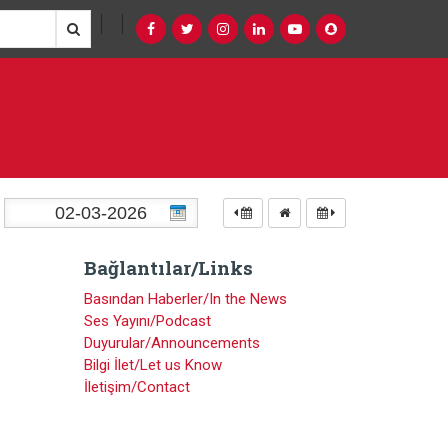
Bağlantılar/Links
Basından Haberler/In the News
Ses Yayını/Podcast
Duyurular/Announcements
Bilgi İlet/Let us Know
İletişim/Contact