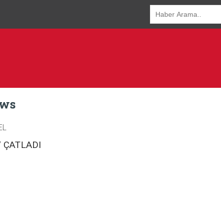
ews
EL
' ÇATLADI