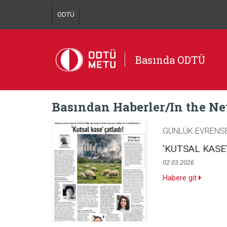
ODTÜ
Basında ODTÜ
Basından Haberler/In the N
GÜNLÜK EVRENS
'KUTSAL KASE
02.03.2026
Habere git