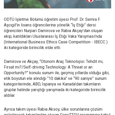
ODTÜ İşletme Bölümü öğretim üyesi Prof. Dr. Semra F.
Aşcıgil’in lisans öğrencilerine yönelik “İş Etiği” dersi
öğrencileri Nurpari Damirova ve Rabia Akçay’dan oluşan
ekip, katıldıkları Uluslararası İş Etiği Vaka Yarışması’nda
(International Business Ethics Case Competition - IBECC )
iki kategoride birincilik elde etti.
Damirova ve Akçay, “Otonom Araç Teknolojisi: Tehdit mi,
Fırsat mı?/Self-driving Technology: A Threat or an
Opportunity?” konulu sunum ile, geçmiş yıllarda olduğu gibi,
etik boyutun ele alındığı “10 dakika” ve “90 saniye” sunum
kategorilerinde, ABD, İspanya ve Kanada’dan takımların
gruplar halinde yarıştığı yarışmada iki kategoride birincilik
aldılar.
Ayrıca takım üyesi Rabia Aksoy, ülke sorunlarına çözüm
geliştirecek takımlardan oluşan GençTTGV programına kabul