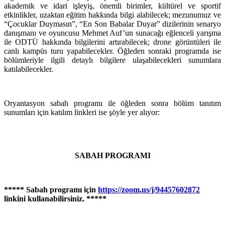
akademik ve idari işleyiş, önemli birimler, kültürel ve sportif
etkinlikler, uzaktan eğitim hakkında bilgi alabilecek; mezunumuz ve
“Çocuklar Duymasın”, “En Son Babalar Duyar” dizilerinin senaryo
danışmanı ve oyuncusu Mehmet Auf’un sunacağı eğlenceli yarışma
ile ODTÜ hakkında bilgilerini artırabilecek; drone görüntüleri ile
canlı kampüs turu yapabilecekler. Öğleden sonraki programda ise
bölümleriyle ilgili detaylı bilgilere ulaşabilecekleri sunumlara
katılabilecekler.
Oryantasyon sabah programı ile öğleden sonra bölüm tanıtım
sunumları için katılım linkleri ise şöyle yer alıyor:
SABAH PROGRAMI
***** Sabah programı için
https://zoom.us/j/94457602872
linkini kullanabilirsiniz. *****