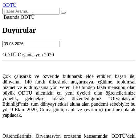
ODTÜ
Basında ODTÜ
Duyurular
ODTÜ Oryantasyon 2020
Çok çalışarak ve özveride bulunarak elde ettikleri başarı ile;
dünyanın 140 farklı ülkesinde araştırmaya, eğitime, toplumsal
hizmet ve iş dünyasına yön veren 130 binden fazla mensubu olan
büyük ODTÜ ailemizin en yeni üyeleri olan öğrencilerimize
yönelik, geleneksel olarak düzenlediğimiz “Oryantasyon
Etkinliği”miz, tüm dünyayı etkisi altına alan pandemi sebebiyle; bu
yıl, 9 Ekim 2020, Cuma günü, canlı ve çevrim içi (on-line) olarak
yapılacak.
Öğrencilerimiz, Oryantasyon programı kapsamında; ODTÜ’deki