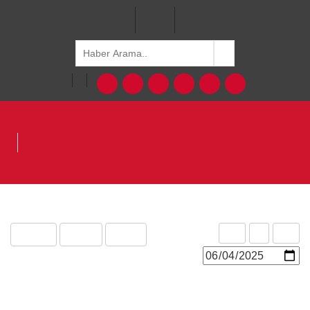
ODTÜ
Basında ODTÜ
Basından Haberler/In the News
Bugün
geri
ileri
İSTANBUL YENİ ÇAĞRI