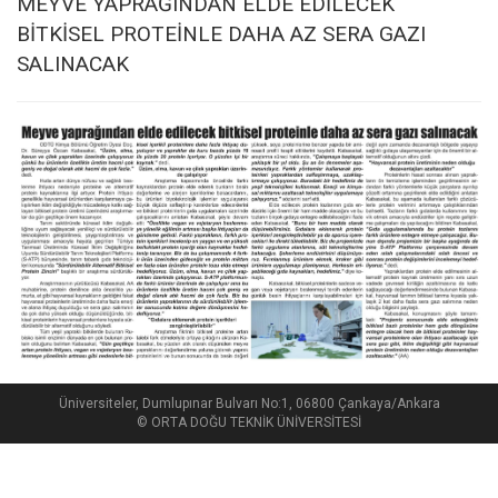
MEYVE YAPRAĞINDAN ELDE EDİLECEK
BİTKİSEL PROTEİNLE DAHA AZ SERA GAZI
SALINACAK
Üniversiteler, Dumlupınar Bulvarı No:1, 06800 Çankaya/Ankara
© ORTA DOĞU TEKNİK ÜNİVERSİTESİ