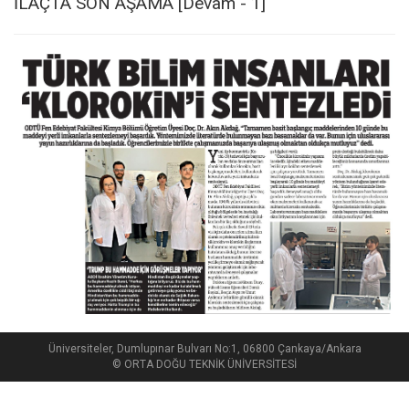
İLAÇTA SON AŞAMA [Devam - 1]
Üniversiteler, Dumlupınar Bulvarı No:1, 06800 Çankaya/Ankara
© ORTA DOĞU TEKNİK ÜNİVERSİTESİ